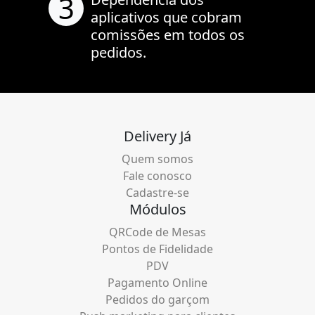
3
aplicativos que cobram
comissões em todos os
pedidos.
Delivery Já
Quem somos
Fale conosco
Cadastre-se
Módulos
QRCode de Mesas
Pontos de Fidelidade
PDV
Pagamento Online
Pedidos do garçom