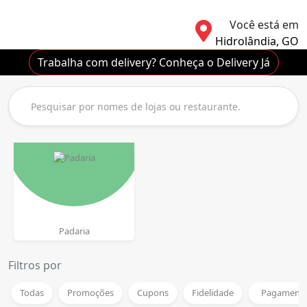
Você está em
Hidrolândia, GO
Trabalha com delivery? Conheça o Delivery Já
Padaria
Filtros por
Todas
Promoções
Cupons
Fidelidade
Pagamento