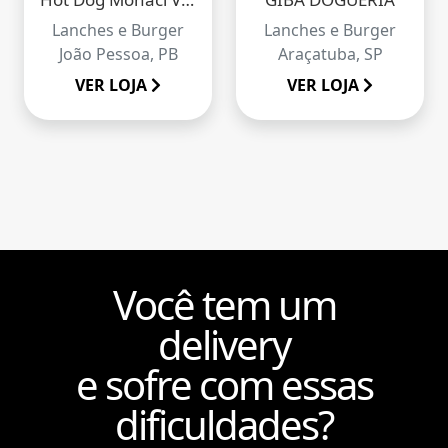
Lanches e Burger
Lanches e Burger
João Pessoa, PB
Araçatuba, SP
VER LOJA
VER LOJA
Você tem um
delivery
e sofre com essas
dificuldades?