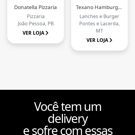
Donatella Pizzaria
Texano Hamburgueria
Pizzaria
Lanches e Burger
João Pessoa, PB
Pontes e Lacerda,
MT
VER LOJA
VER LOJA
Você tem um
delivery
e sofre com essas